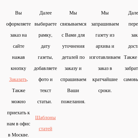
Вы
Далее
Мы
Мы
Дал
оформляете
выбираете
связываемся
запрашиваем
пер
заказ на
рамку,
с Вами для
газету из
зак
сайте
дату
уточнения
архива и
дост
нажав
газеты,
деталей по
изготавливаем
Также
кнопку
добавляете
заказу и
заказ в
забрат
Заказать
.
фото и
спрашиваем
кратчайшие
самов
Также
текст
Ваши
сроки.
можно
статьи.
пожелания.
приехать к
Шаблоны
нам в офис
статей
в Москве.