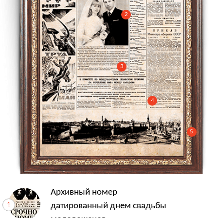
2
3
4
5
Архивный номер
датированный днем свадьбы