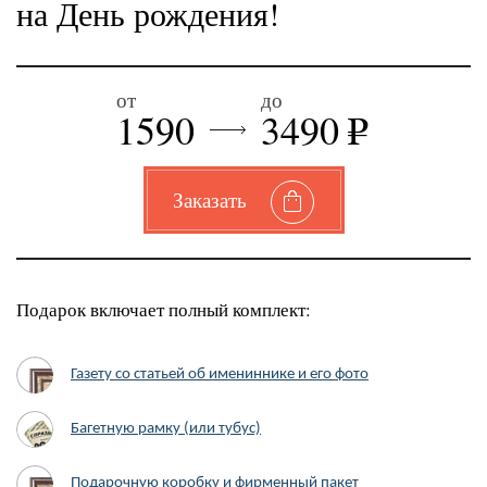
на День рождения!
от
до
1590
3490
e
Заказать
Подарок включает полный комплект:
Газету со статьей об имениннике и его фото
Багетную рамку (или тубус)
Подарочную коробку и фирменный пакет