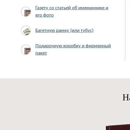
Газету со статьей об имениннике и
его фото
Багетную рамку (или тубус)
Подарочную коробку и фирменный
пакет
Н