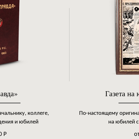
авда»
Газета на
чальнику, коллеге,
По-настоящему оригин
дения и юбилей
на юбилей 
0 Р
о