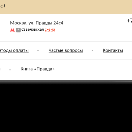
00!
+
Москва, ул. Правды 24с4
Савёловская
схема
9
тоды оплаты
Частые вопросы
Контакты
ы
Книга «Правда»